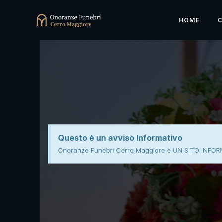
HOME
Questo è un avviso Informativo
Onoranze Funebri Cerro Maggiore è UN SITO INFOR