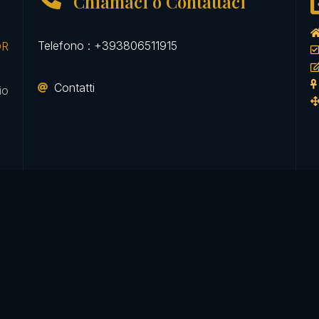
Chiamaci o Contattaci
Telefono : +393806511915
DR
Contatti
io