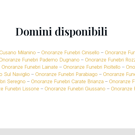
Domini disponibili
Cusano Milanino
–
Onoranze Funebri Cinisello
–
Onoranze Fune
Onoranze Funebri Paderno Dugnano
–
Onoranze Funebri Roz
–
Onoranze Funebri Lainate
–
Onoranze Funebri Pioltello
–
Ono
 Sul Naviglio
–
Onoranze Funebri Parabiago
–
Onoranze Fun
bri Seregno
–
Onoranze Funebri Carate Brianza
–
Onoranze F
e Funebri Lissone
–
Onoranze Funebri Giussano
–
Onoranze 