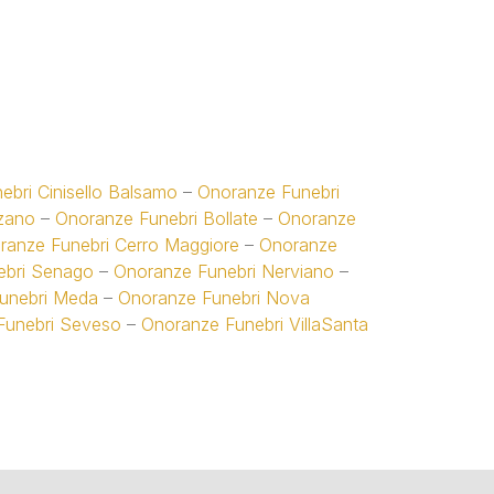
bri Cinisello Balsamo
–
Onoranze Funebri
zano
–
Onoranze Funebri Bollate
–
Onoranze
ranze Funebri Cerro Maggiore
–
Onoranze
ebri Senago
–
Onoranze Funebri Nerviano
–
unebri Meda
–
Onoranze Funebri Nova
Funebri Seveso
–
Onoranze Funebri VillaSanta